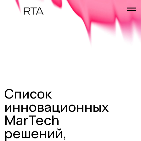
Список
инновационных
MarTech
решений,
представленных
на Питч-сессии
для CMO от RTA
15 выступлений поставщиков